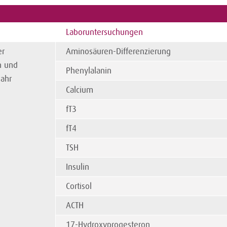
Laboruntersuchungen
er
Aminosäuren-Differenzierung
n und
Phenylalanin
jahr
Calcium
fT3
fT4
TSH
Insulin
Cortisol
ACTH
17-Hydroxyprogesteron