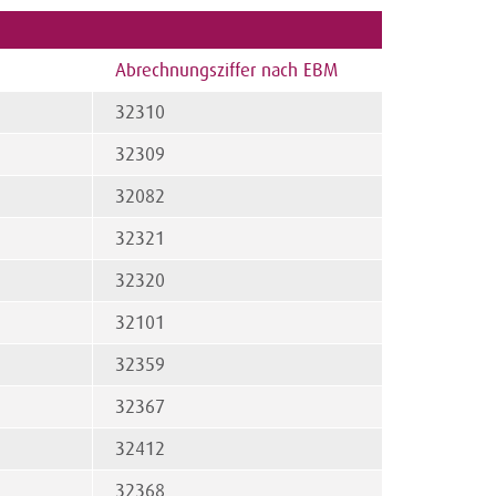
Abrechnungsziffer nach EBM
32310
32309
32082
32321
32320
32101
32359
32367
32412
32368