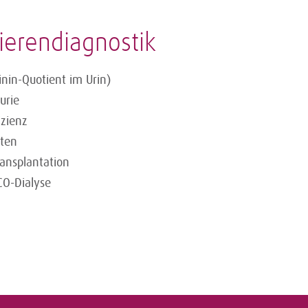
ierendiagnostik
inin-Quotient im Urin)
urie
izienz
nten
ansplantation
CO-Dialyse