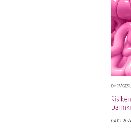
DARMGESU
Risiken
Darmk
04.02.202