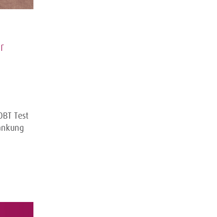
r
OBT Test
rankung