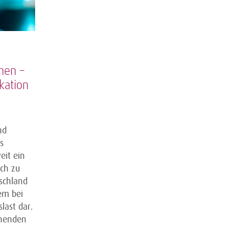
nen –
kation
nd
s
eit ein
ch zu
schland
lem bei
last dar.
chenden