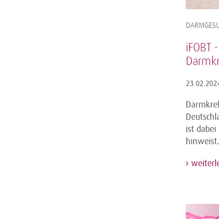
DARMGESU
iFOBT -
Darmkr
23.02.202
Darmkreb
Deutschl
ist dabei
hinweist
weiterl