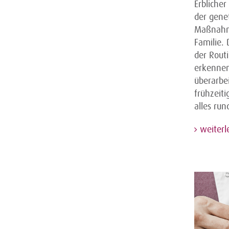
Erblicher
der gene
Maßnahme
Familie.
der Rout
erkennen
überarbei
frühzeit
alles ru
weiterl