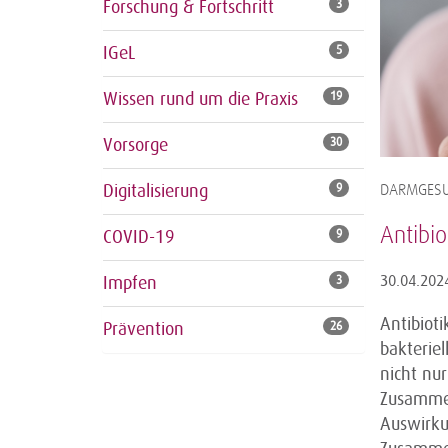
Forschung & Fortschritt
3
IGeL
5
Wissen rund um die Praxis
19
Vorsorge
30
Digitalisierung
9
DARMGESU
Antibi
COVID-19
9
30.04.202
Impfen
3
Antibiot
Prävention
26
bakteriel
nicht nu
Zusammen
Auswirkun