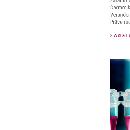
Zusammen
Darmmikr
Veränder
Präventi
weiterl