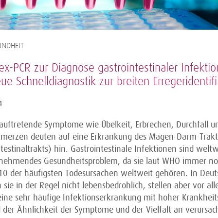
NDHEIT
ex-PCR zur Diagnose gastrointestinaler Infektio
ue Schnelldiagnostik zur breiten Erregeridentifi
4
h auftretende Symptome wie Übelkeit, Erbrechen, Durchfall u
merzen deuten auf eine Erkrankung des Magen-Darm-Trakt
testinaltrakts) hin. Gastrointestinale Infektionen sind weltw
 nehmendes Gesundheitsproblem, da sie laut WHO immer no
10 der häufigsten Todesursachen weltweit gehören. In Deut
 sie in der Regel nicht lebensbedrohlich, stellen aber vor al
eine sehr häufige Infektionserkrankung mit hoher Krankheits
 der Ähnlichkeit der Symptome und der Vielfalt an verursa