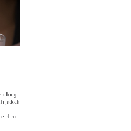
handlung
ch jedoch
ziellen