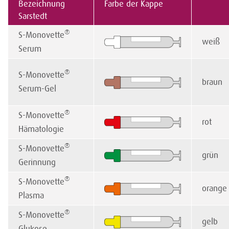
Bezeichnung
Farbe der Kappe
Sarstedt
®
S-Monovette
weiß
Serum
®
S-Monovette
braun
Serum-Gel
®
S-Monovette
rot
Hämatologie
®
S-Monovette
grün
Gerinnung
®
S-Monovette
orange
Plasma
®
S-Monovette
gelb
Glukose