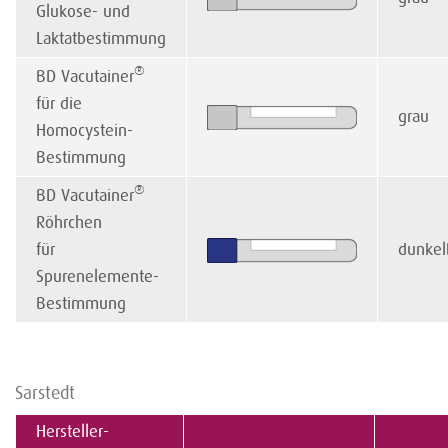
Glukose- und
Laktatbestimmung
®
BD Vacutainer
für die
grau
Homocystein-
Bestimmung
®
BD Vacutainer
Röhrchen
für
dunkel
Spurenelemente-
Bestimmung
Sarstedt
Hersteller-