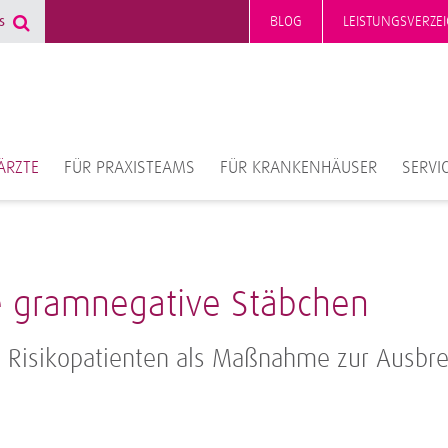
BLOG
LEISTUNGSVERZEI
ÄRZTE
FÜR PRAXISTEAMS
FÜR KRANKENHÄUSER
SERVI
e gramnegative Stäbchen
i Risikopatienten als Maßnahme zur Ausb