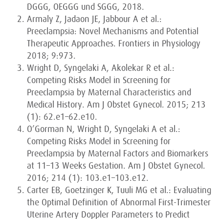
DGGG, OEGGG und SGGG, 2018.
Armaly Z, Jadaon JE, Jabbour A et al.:
Preeclampsia: Novel Mechanisms and Potential
Therapeutic Approaches. Frontiers in Physiology
2018; 9:973.
Wright D, Syngelaki A, Akolekar R et al.:
Competing Risks Model in Screening for
Preeclampsia by Maternal Characteristics and
Medical History. Am J Obstet Gynecol. 2015; 213
(1): 62.e1–62.e10.
O’Gorman N, Wright D, Syngelaki A et al.:
Competing Risks Model in Screening for
Preeclampsia by Maternal Factors and Biomarkers
at 11–13 Weeks Gestation. Am J Obstet Gynecol.
2016; 214 (1): 103.e1–103.e12.
Carter EB, Goetzinger K, Tuuli MG et al.: Evaluating
the Optimal Definition of Abnormal First-Trimester
Uterine Artery Doppler Parameters to Predict