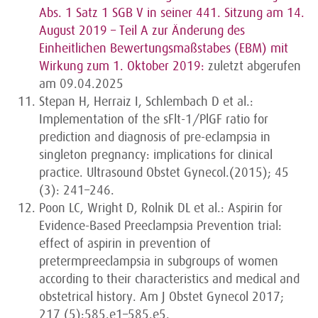
Abs. 1 Satz 1 SGB V in seiner 441. Sitzung am 14.
August 2019 – Teil A zur Änderung des
Einheitlichen Bewertungsmaßstabes (EBM) mit
Wirkung zum 1. Oktober 2019:
zuletzt abgerufen
am 09.04.2025
Stepan H, Herraiz I, Schlembach D et al.:
Implementation of the sFlt-1/PlGF ratio for
prediction and diagnosis of pre-eclampsia in
singleton pregnancy: implications for clinical
practice. Ultrasound Obstet Gynecol.(2015); 45
(3): 241–246.
Poon LC, Wright D, Rolnik DL et al.: Aspirin for
Evidence-Based Preeclampsia Prevention trial:
effect of aspirin in prevention of
pretermpreeclampsia in subgroups of women
according to their characteristics and medical and
obstetrical history. Am J Obstet Gynecol 2017;
217 (5):585.e1–585.e5.