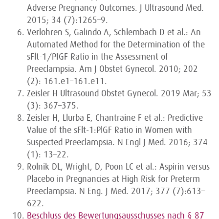
Adverse Pregnancy Outcomes. J Ultrasound Med.
2015; 34 (7):1265–9.
Verlohren S, Galindo A, Schlembach D et al.: An
Automated Method for the Determination of the
sFlt-1/PIGF Ratio in the Assessment of
Preeclampsia. Am J Obstet Gynecol. 2010; 202
(2): 161.e1–161.e11.
Zeisler H Ultrasound Obstet Gynecol. 2019 Mar; 53
(3): 367–375.
Zeisler H, Llurba E, Chantraine F et al.: Predictive
Value of the sFlt-1:PlGF Ratio in Women with
Suspected Preeclampsia. N Engl J Med. 2016; 374
(1): 13–22.
Rolnik DL, Wright, D, Poon LC et al.: Aspirin versus
Placebo in Pregnancies at High Risk for Preterm
Preeclampsia. N Eng. J Med. 2017; 377 (7):613–
622.
Beschluss des Bewertungsausschusses nach § 87