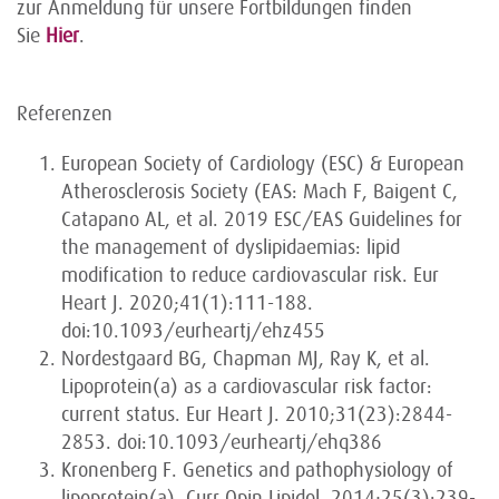
zur Anmeldung für unsere Fortbildungen finden
Sie
Hier
.
Referenzen
European Society of Cardiology (ESC) & European
Atherosclerosis Society (EAS: Mach F, Baigent C,
Catapano AL, et al. 2019 ESC/EAS Guidelines for
the management of dyslipidaemias: lipid
modification to reduce cardiovascular risk. Eur
Heart J. 2020;41(1):111-188.
doi:10.1093/eurheartj/ehz455
Nordestgaard BG, Chapman MJ, Ray K, et al.
Lipoprotein(a) as a cardiovascular risk factor:
current status. Eur Heart J. 2010;31(23):2844-
2853. doi:10.1093/eurheartj/ehq386
Kronenberg F. Genetics and pathophysiology of
lipoprotein(a). Curr Opin Lipidol. 2014;25(3):239-