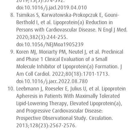
2019;13(3):374-392.
doi:10.1016/j.jacl.2019.04.010
Tsimikas S, Karwatowska-Prokopczuk E, Gouni-
Berthold I, et al. Lipoprotein(a) Reduction in
Persons with Cardiovascular Disease. N Engl J Med.
2020;382(3):244-255.
doi:10.1056/NEJMoa1905239
Koren MJ, Moriarty PM, Neutel J, et al. Preclinical
and Phase 1 Clinical Evaluation of a Small
Molecule Inhibitor of Lipoprotein(a) Formation. J
Am Coll Cardiol. 2022;80(18):1701-1713.
doi:10.1016/j.jacc.2022.08.780
Leebmann J, Roeseler E, Julius U, et al. Lipoprotein
Apheresis in Patients With Maximally Tolerated
Lipid-Lowering Therapy, Elevated Lipoprotein(a),
and Progressive Cardiovascular Disease:
Prospective Observational Study. Circulation.
2013;128(23):2567-2576.