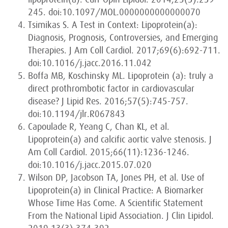
245. doi:10.1097/MOL.0000000000000070
Tsimikas S. A Test in Context: Lipoprotein(a):
Diagnosis, Prognosis, Controversies, and Emerging
Therapies. J Am Coll Cardiol. 2017;69(6):692-711.
doi:10.1016/j.jacc.2016.11.042
Boffa MB, Koschinsky ML. Lipoprotein (a): truly a
direct prothrombotic factor in cardiovascular
disease? J Lipid Res. 2016;57(5):745-757.
doi:10.1194/jlr.R067843
Capoulade R, Yeang C, Chan KL, et al.
Lipoprotein(a) and calcific aortic valve stenosis. J
Am Coll Cardiol. 2015;66(11):1236-1246.
doi:10.1016/j.jacc.2015.07.020
Wilson DP, Jacobson TA, Jones PH, et al. Use of
Lipoprotein(a) in Clinical Practice: A Biomarker
Whose Time Has Come. A Scientific Statement
From the National Lipid Association. J Clin Lipidol.