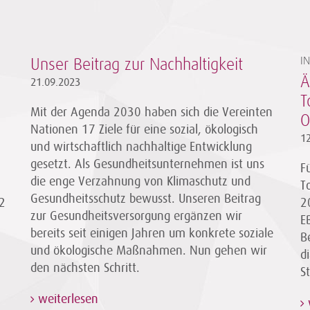
I
Unser Beitrag zur Nachhaltigkeit
Ä
21.09.2023
T
Mit der Agenda 2030 haben sich die Vereinten
O
Nationen 17 Ziele für eine sozial, ökologisch
1
und wirtschaftlich nachhaltige Entwicklung
gesetzt. Als Gesundheitsunternehmen ist uns
F
die enge Verzahnung von Klimaschutz und
T
Gesundheitsschutz bewusst. Unseren Beitrag
2
2
zur Gesundheitsversorgung ergänzen wir
E
bereits seit einigen Jahren um konkrete soziale
B
und ökologische Maßnahmen. Nun gehen wir
d
den nächsten Schritt.
S
weiterlesen